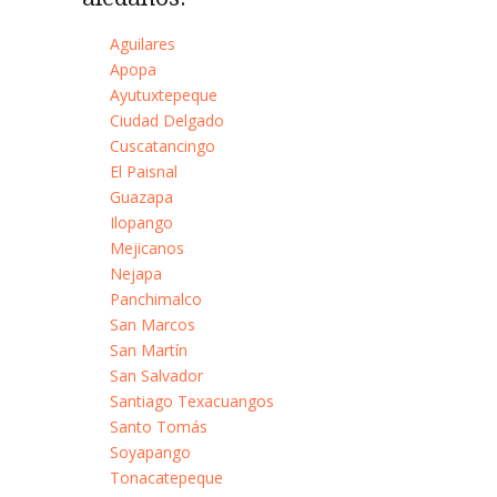
Aguilares
Apopa
Ayutuxtepeque
Ciudad Delgado
Cuscatancingo
El Paisnal
Guazapa
Ilopango
Mejicanos
Nejapa
Panchimalco
San Marcos
San Martín
San Salvador
Santiago Texacuangos
Santo Tomás
Soyapango
Tonacatepeque