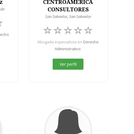
z
CENTROAMÉRICA
zán
CONSULTORES
San Salvador
,
San Salvador
recho
Abogada especialista en
Derecho
Administrativo
.
Ver perfil