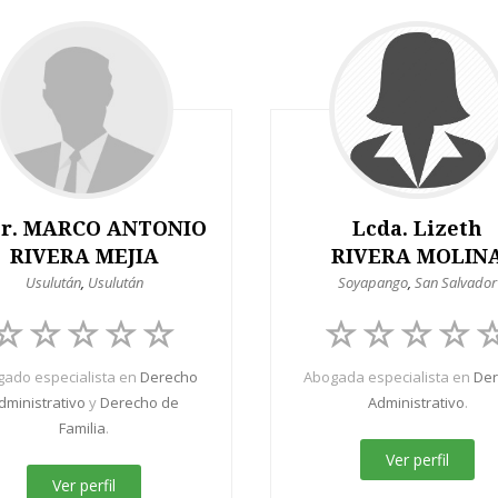
tr. MARCO ANTONIO
Lcda. Lizeth
RIVERA MEJIA
RIVERA MOLIN
Usulután
,
Usulután
Soyapango
,
San Salvador
ado especialista en
Derecho
Abogada especialista en
De
dministrativo
y
Derecho de
Administrativo
.
Familia
.
Ver perfil
Ver perfil