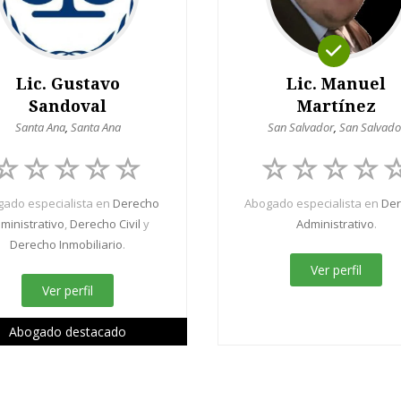
Lic. Gustavo
Lic. Manuel
Sandoval
Martínez
Santa Ana
,
Santa Ana
San Salvador
,
San Salvado
ado especialista en
Derecho
Abogado especialista en
De
ministrativo
,
Derecho Civil
y
Administrativo
.
Derecho Inmobiliario
.
Ver perfil
Ver perfil
Abogado destacado