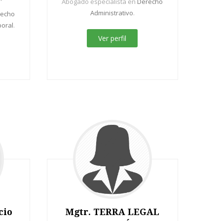
Abogado especialista en
Derecho
Administrativo
.
recho
oral
.
Ver perfil
cio
Mgtr. TERRA LEGAL