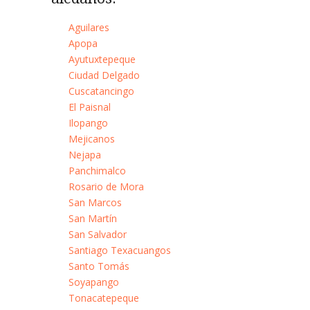
Aguilares
Apopa
Ayutuxtepeque
Ciudad Delgado
Cuscatancingo
El Paisnal
Ilopango
Mejicanos
Nejapa
Panchimalco
Rosario de Mora
San Marcos
San Martín
San Salvador
Santiago Texacuangos
Santo Tomás
Soyapango
Tonacatepeque