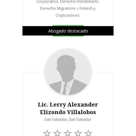
Corporativo
,
Derecho Inmobiliario
,
Derecho Migratorio
y
Fintech y
Criptoactivos
.
Abogado destacado
Ver perfil
Lic. Lerry Alexander
Elizondo Villalobos
San Salvador
,
San Salvador