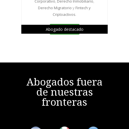
Corporativo
,
Derecho Inmobiliario
,
Derecho Migratorio
y
Fintech y
Criptoactivos
.
Abogado destacado
Ver perfil
Abogados fuera
de nuestras
fronteras