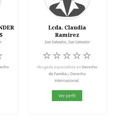
ANDER
Lcda. Claudia
S
Ramirez
r
San Salvador
,
San Salvador
recho
Abogada especialista en
Derecho
de Familia
y
Derecho
Internacional
.
Ver perfil