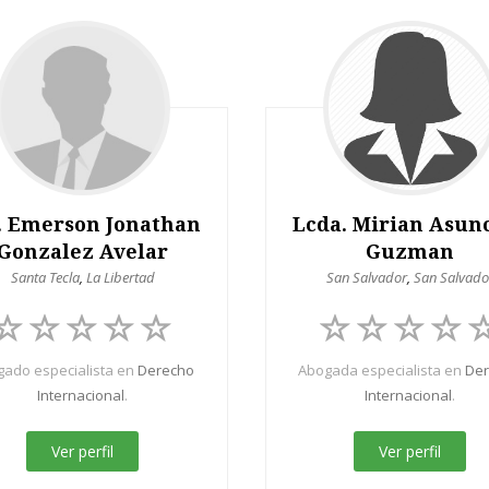
. Emerson Jonathan
Lcda. Mirian Asun
Gonzalez Avelar
Guzman
Santa Tecla
,
La Libertad
San Salvador
,
San Salvado
ado especialista en
Derecho
Abogada especialista en
De
Internacional
.
Internacional
.
Ver perfil
Ver perfil