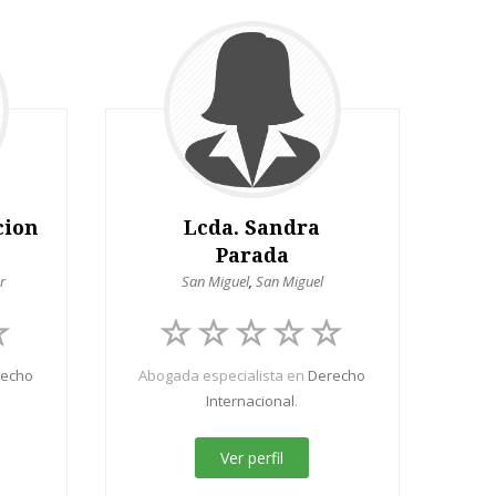
cion
Lcda. Sandra
Parada
r
San Miguel
,
San Miguel
recho
Abogada especialista en
Derecho
Internacional
.
Ver perfil